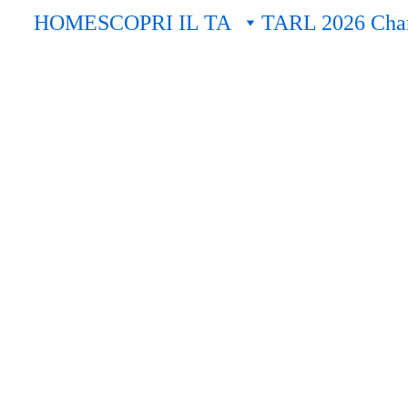
HOME
SCOPRI IL TA
TARL 2026 Cham
 edizione della Team Aqua Christmas Royale! La nostr
team di Natale per tutti i gusti: dal più fiabesco al più
team in gara, starà a voi ora premiare quello che vi 