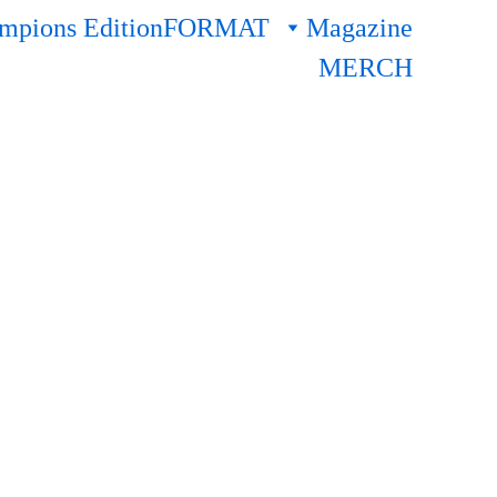
pions Edition
FORMAT
Magazine
MERCH
a community si è 
 competitivo. Vi 
ha conquistato 