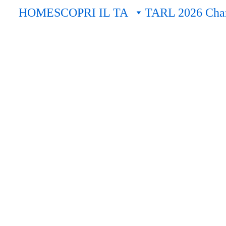
HOME
SCOPRI IL TA
TARL 2026 Cham
Hall of Fame
I trofei del Team Aqua