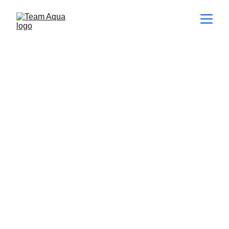
Hall of Fame
I trofei del Team Aqua
Campione Nazionale 
Italiano 
2011
Francesco Pardini
Campione London Open
2022
Andrea Olea